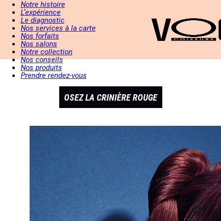
Notre histoire
L’expérience
Le diagnostic
Nos services à la carte
Nos forfaits
Nos salons
Notre collection
Nos conseils
Nos produits
Prendre rendez-vous
OSEZ LA CRINIÈRE ROUGE