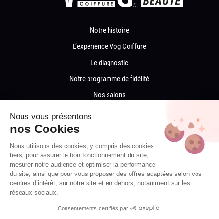
Notre histoire
L’expérience Vog Coiffure
Le diagnostic
Notre programme de fidélité
Nos salons
Nos salons de coiffure par département
Nous vous présentons
Recrutement
nos Cookies
Devenir franchisé
Nous utilisons des cookies, y compris des cookies
tiers, pour assurer le bon fonctionnement du site,
Contactez-nous
mesurer notre audience et optimiser la performance
du site, ainsi que pour vous proposer des offres adaptées selon vos
Mentions légales
centres d’intérêt, sur notre site et en dehors, notamment sur les
Politique de cookies
réseaux sociaux.
Politique de confidentialité
Consentements certifiés par