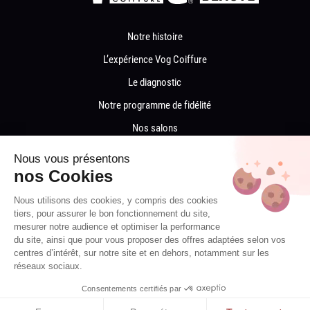
Notre histoire
L’expérience Vog Coiffure
Le diagnostic
Notre programme de fidélité
Nos salons
Nos salons de coiffure par département
Nous vous présentons
Recrutement
nos Cookies
Devenir franchisé
Nous utilisons des cookies, y compris des cookies
tiers, pour assurer le bon fonctionnement du site,
Contactez-nous
mesurer notre audience et optimiser la performance
du site, ainsi que pour vous proposer des offres adaptées selon vos
Mentions légales
centres d’intérêt, sur notre site et en dehors, notamment sur les
Politique de cookies
réseaux sociaux.
Politique de confidentialité
Consentements certifiés par