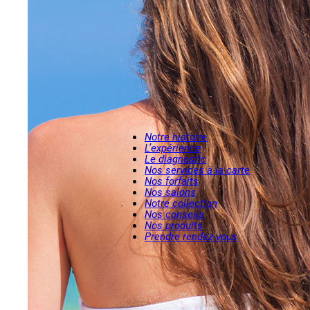
Notre histoire
L’expérience
Le diagnostic
Nos services à la carte
Nos forfaits
Nos salons
Notre collection
Nos conseils
Nos produits
Prendre rendez-vous