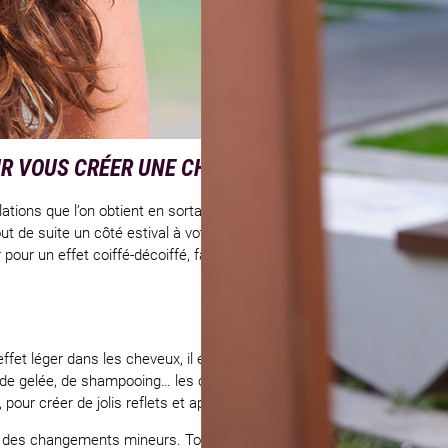
 VOUS CRÉER UNE CHEVELURE DE RÊVE CET ÉTÉ
dulations que l’on obtient en sortant de la mer sont synonyme de vac
t de suite un côté estival à votre chevelure. Pour les réaliser, utilis
our un effet coiffé-décoiffé, faites des tresses la nuit pour des on
effet léger dans les cheveux, il existe des petites astuces et produits
, de gelée, de shampooing… les choix sont nombreux pour éclaircir ses 
i, pour créer de jolis reflets et apporter de la lumière dans votre cheve
ur des changements mineurs. Toutefois, en cas de changements capilla