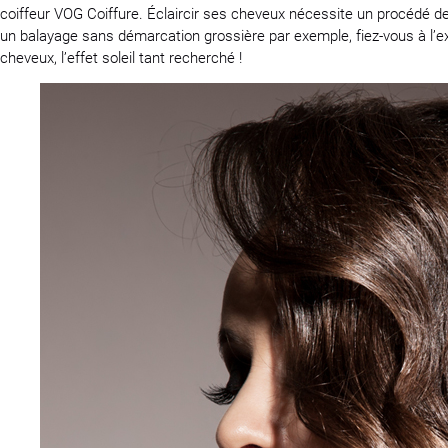
coiffeur VOG Coiffure. Éclaircir ses cheveux nécessite un procédé de
un balayage sans démarcation grossière par exemple, fiez-vous à l’exp
cheveux, l’effet soleil tant recherché !