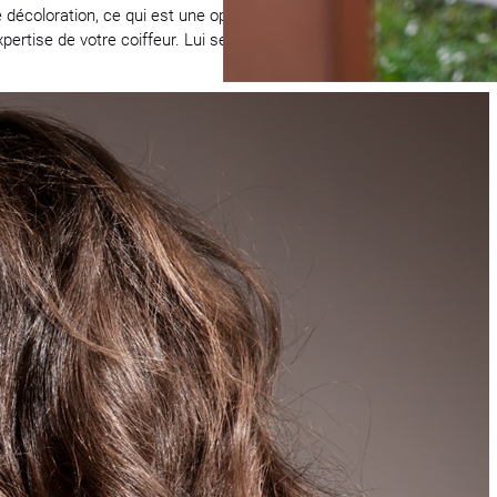
 décoloration, ce qui est une opération périlleuse à effectuer soi-m
ertise de votre coiffeur. Lui seul saura vous trouver la teinte parfai