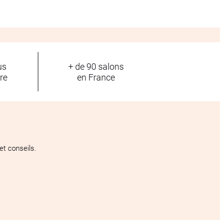
us
+ de 90 salons
tre
en France
t conseils.