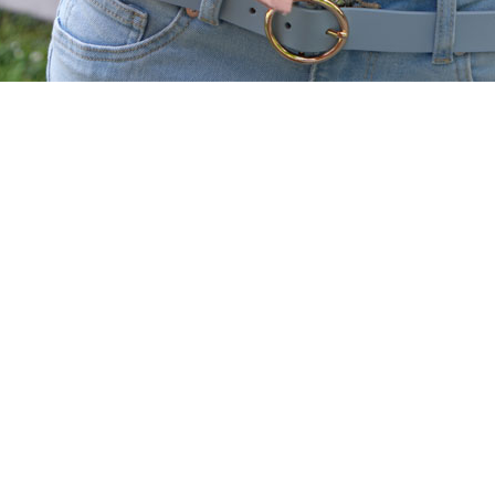
ême. Pour un résultat bien exécuté, notamment
te pour votre carnation et saura rendre à vos