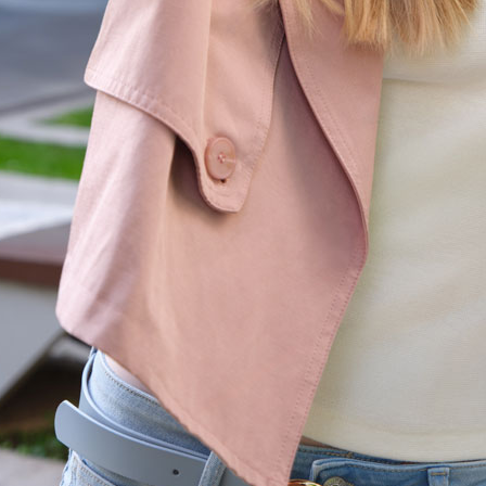
 !
ances et de beau temps. Très appréciées durant
ez votre méthode préférée selon le résultat
dulations serrées au look bohème ou optez pour
 spécialisés. Les produits éclaircissants sont
cheveux en toute simplicité. L’effet étant
lure.
ires importants, faites confiance à votre