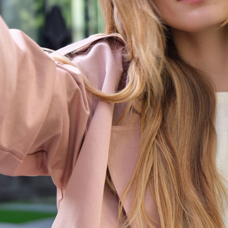
 ULTRA-VIOLET
x blonds, méchés ou décolorés. Il neutralise
illuminant la fibre capillaire.
s 2 minutes selon le niveau de neutralisation