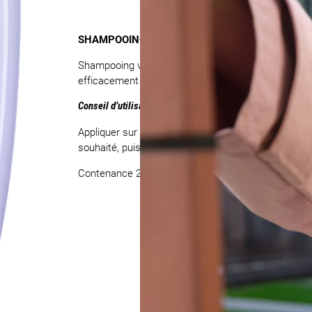
SHAMPOOING VIOLET CHEVEUX BLONDS – BAIN
Shampooing violet correcteur conçu pour les cheveu
efficacement les reflets jaunes tout en renforçant et 
Conseil d’utilisation
Appliquer sur cheveux mouillés, laisser agir au moin
souhaité, puis rincer abondamment.
Contenance 250 ml