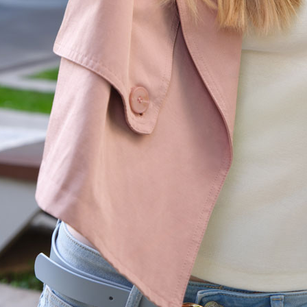
us
+ de 90 salons
tre
en France
t conseils.