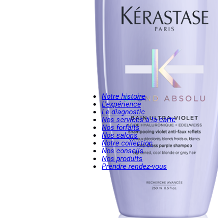
Notre histoire
L’expérience
Le diagnostic
Nos services à la carte
Nos forfaits
Nos salons
Notre collection
Nos conseils
Nos produits
Prendre rendez-vous