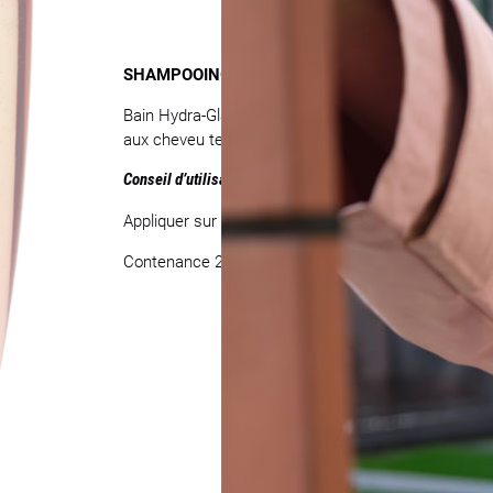
SHAMPOOING BRILLANCE CHEVEUX TERNES – B
Bain Hydra-Glaze est un shampooing illuminateur qui
aux cheveu ternes. Il lisse la fibre pour un fini éclat
Conseil d’utilisation
Appliquer sur cheveux mouillés, masser délicateme
Contenance 250 ml