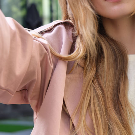
AIN HYDRA-GLAZE.
 nettoie en douceur et apporte une brillance miroir
ant et soyeux.
nt puis rincer soigneusement.