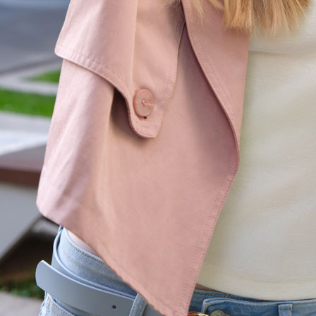
us
+ de 90 salons
tre
en France
t conseils.