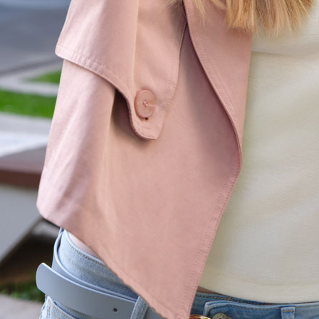
us
+ de 90 salons
tre
en France
t conseils.