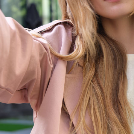
MA RESPECT.
és. Il nettoie en douceur, préserve l’intensité de
 puis rincer. Idéal pour un usage fréquent.