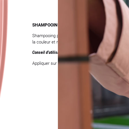
SHAMPOOING CHEVEUX COLORÉS – BAIN CHRO
Shampooing protecteur pour cheveux colorés ou méch
la couleur et renforce la fibre capillaire.
Conseil d’utilisation
Appliquer sur cheveux mouillés, masser délicatement